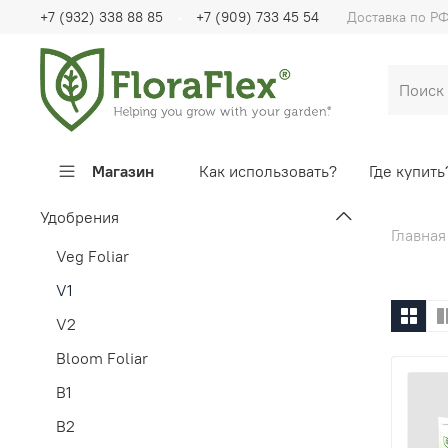
+7 (932) 338 88 85
+7 (909) 733 45 54
Доставка по Р
Магазин
Как использовать?
Где купить
Удобрения
Главная
Veg Foliar
V1
V2
Bloom Foliar
B1
B2