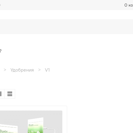
Ф
О к
?
Удобрения
V1