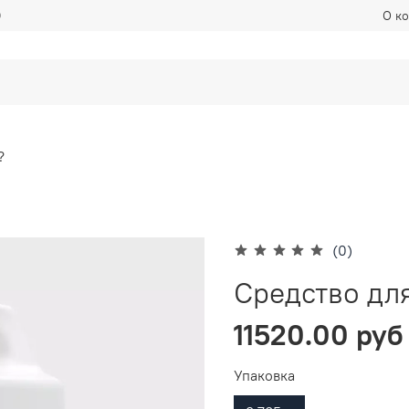
Ф
О к
?
(0)
Cредство для
11520.00 руб
Упаковка