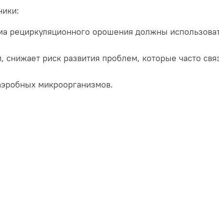
ники:
ема рециркуляционного орошения должны использоват
, снижает риск развития проблем, которые часто св
наэробных микроорганизмов.