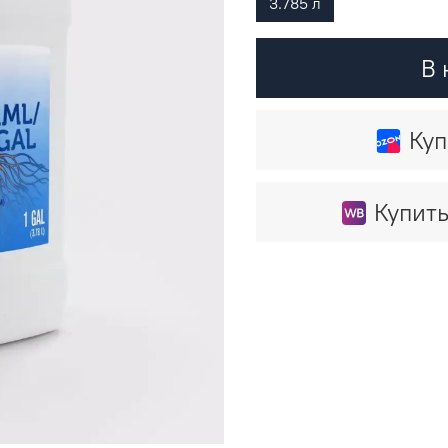
3.785 л
В 
Куп
Купить